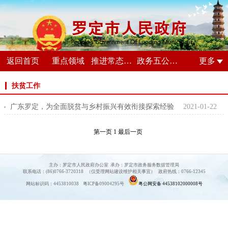
返回首页
重点领域
推进常态化扫黑除恶斗争
政务五公开专栏
更多
扶贫工作
广东罗定，为全面脱贫与乡村振兴有效衔接探索经验
2021-01-22
第一页
1
最后一页
主办：罗定市人民政府办公室 承办：罗定市政务服务数据管理局
联系电话：(86)0766-3720318 （仅受理网站建设维护相关事宜） 政府热线：0766-12345
网站标识码：4453810038 粤ICP备09004295号
粤公网安备 44538102000008号