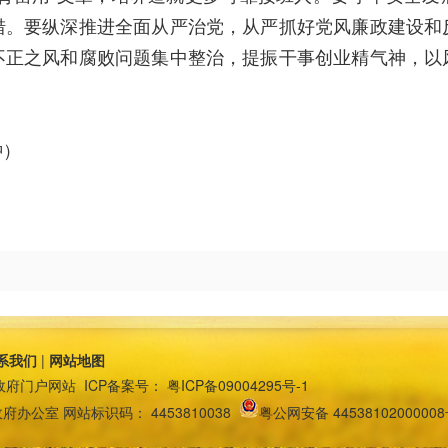
措。要纵深推进全面从严治党，从严抓好党风廉政建设和
不正之风和腐败问题集中整治，提振干事创业精气神，以
翀）
系我们
|
网站地图
政府门户网站
ICP备案号：
粤ICP备09004295号-1
政府办公室
网站标识码：
4453810038
粤公网安备 4453810200000