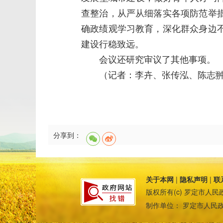
查整治，从严从细落实各项防范举
确政绩观学习教育，深化群众身边
建设行稳致远。
会议还研究审议了其他事项。
（记者：李卉、张传泓、陈志
分享到：
关于本网
|
隐私声明
|
联
版权所有(c)
罗定市人民
制作单位：
罗定市人民