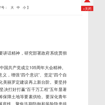
字号：
大
中
小
】
×关闭
要讲话精神，研究部署政府系统贯彻
国共产党成立105周年大会精神。
，增强“四个意识”、坚定“四个自
代化美丽罗定建设再上新台阶。要坚持
决打好打赢“百千万工程”五年显著
筹保障土地等要素供给。要深化青年
展底线，聚焦汛期防御和风险隐患排