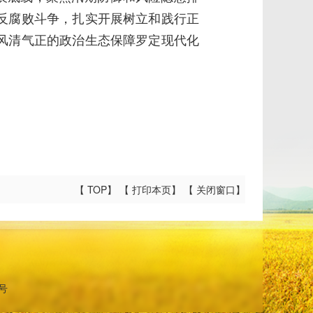
反腐败斗争，扎实开展树立和践行正
风清气正的政治生态保障罗定现代化
【
TOP
】 【
打印本页
】 【
关闭窗口
】
8号